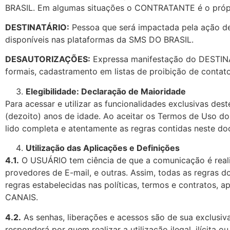
BRASIL. Em algumas situações o CONTRATANTE é o pró
DESTINATÁRIO:
Pessoa que será impactada pela ação d
disponíveis nas plataformas da SMS DO BRASIL.
DESAUTORIZAÇÕES:
Expressa manifestação do DESTIN
formais, cadastramento em listas de proibição de contato
Elegibilidade: Declaração de Maioridade
Para acessar e utilizar as funcionalidades exclusivas des
(dezoito) anos de idade. Ao aceitar os Termos de Uso do 
lido completa e atentamente as regras contidas neste d
Utilização das Aplicações e Definições
4.1.
O USUÁRIO tem ciência de que a comunicação é real
provedores de E-mail, e outras. Assim, todas as regra
regras estabelecidas nas políticas, termos e contratos
CANAIS.
4.2.
As senhas, liberações e acessos são de sua exclusi
responderá por quem realizar a utilização ilegal, ilícita