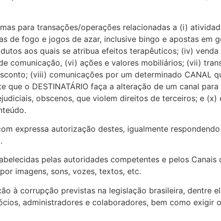
s para transações/operações relacionadas a (i) atividades
mas de fogo e jogos de azar, inclusive bingo e apostas em ge
tos aos quais se atribua efeitos terapêuticos; (iv) venda
omunicação, (vi) ações e valores mobiliários; (vii) trans
esconto; (viii) comunicações por um determinado CANAL 
te que o DESTINATÁRIO faça a alteração de um canal para o
judiciais, obscenos, que violem direitos de terceiros; e (
nteúdo.
 com expressa autorização destes, igualmente respondendo 
.
stabelecidas pelas autoridades competentes e pelos Canai
por imagens, sons, vozes, textos, etc.
 corrupção previstas na legislação brasileira, dentre ela
ócios, administradores e colaboradores, bem como exigir 