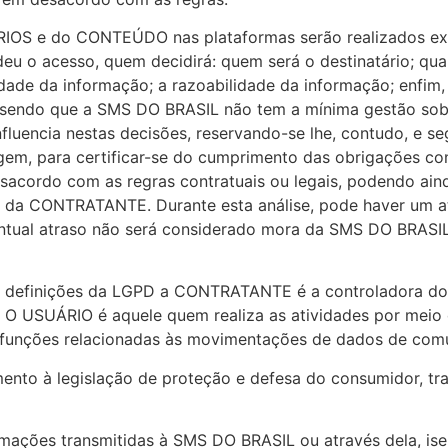
ÁRIOS e do CONTEÚDO nas plataformas serão realizados e
u o acesso, quem decidirá: quem será o destinatário; qu
idade da informação; a razoabilidade da informação; enfim
, sendo que a SMS DO BRASIL não tem a mínima gestão sob
influencia nestas decisões, reservando-se lhe, contudo, e se
m, para certificar-se do cumprimento das obrigações cont
sacordo com as regras contratuais ou legais, podendo aind
 da CONTRATANTE. Durante esta análise, pode haver um atr
ual atraso não será considerado mora da SMS DO BRASIL,
 as definições da LGPD a CONTRATANTE é a controladora d
 USUÁRIO é aquele quem realiza as atividades por meio 
 funções relacionadas às movimentações de dados de com
nto à legislação de proteção e defesa do consumidor, trab
mações transmitidas à SMS DO BRASIL ou através dela, is