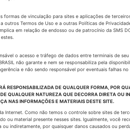
ras formas de vinculação para sites e aplicações de terc
to a outros Termos de Uso e a outras Políticas de Privacid
o implica em relação de endosso ou de patrocínio da SMS DO
estes.
ensável o acesso e tráfego de dados entre terminais de se
ASIL não garante e nem se responsabiliza pela disponibili
ingerência e não sendo responsável por eventuais falhas n
ERÁ RESPONSABILIZADA DE QUALQUER FORMA, POR Q
S DE QUALQUER NATUREZA QUE DECORRA DIRETA OU I
NÇA NAS INFORMAÇÕES E MATERIAIS DESTE SITE.
da Internet. Como não temos o controle sobre sites de ter
o ou material presente nesses sites. Igualmente, você r
a ou indiretamente, por quaisquer danos causados ou perd