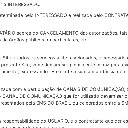
prio INTERESSADO.
eterminada pelo INTERESSADO e realizada pelo CONTRATA
ATÁRIO acerca do CANCELAMENTO das autorizações, tai
 de órgãos públicos ou particulares, etc.
te Site e todos os serviços a ele relacionados, é necessári
presente Site, você declara ser plenamente capaz para exer
ocumento, expressando livremente a sua concordância com 
izada com a participação de CANAIS DE COMUNICAÇÃO, ta
s do CANAL DE COMUNICAÇÃO que for utilizado devem ser 
, apresentados pela SMS DO BRASIL ou celebrados entre a S
va responsabilidade do USUÁRIO, e o contratante que der
 ou em desacordo com as regras.